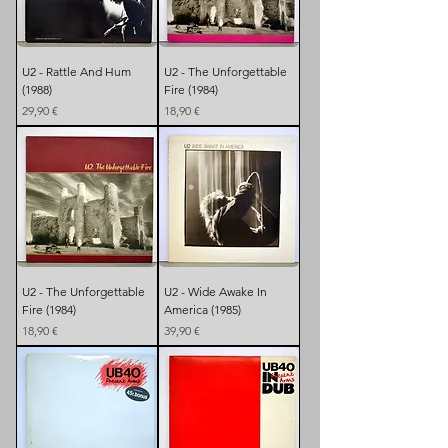
U2 - Rattle And Hum
U2 - The Unforgettable
(1988)
Fire (1984)
Preis
Preis
29,90 €
18,90 €
U2 - The Unforgettable
U2 - Wide Awake In
Fire (1984)
America (1985)
Preis
Preis
18,90 €
39,90 €