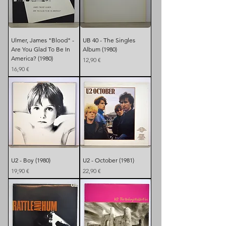
Ulmer, James "Blood" -
UB 40 - The Singles
Are You Glad To Be In
Album (1980)
America? (1980)
Preis
12,90 €
Preis
16,90 €
U2 - Boy (1980)
U2 - October (1981)
Preis
Preis
19,90 €
22,90 €