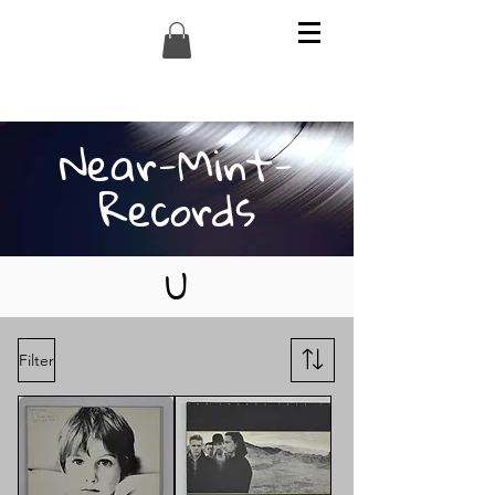
Near-Mint-
Records
U
Filter