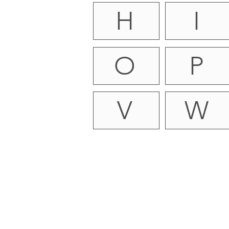
H
I
O
P
V
W
Impressum
|
AGB
|
Wide