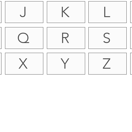
J
K
L
Q
R
S
X
Y
Z
rrufsbelehrung
|
Liefer- und Zahlungsbedingungen