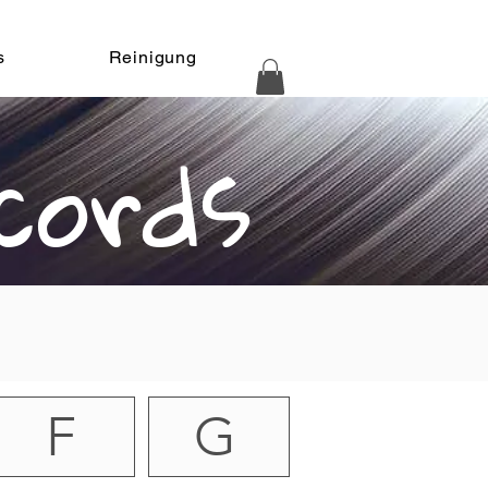
s
Reinigung
cords
F
G