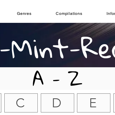
Genres
Compilations
Info
-Mint-Re
A - Z
C
D
E