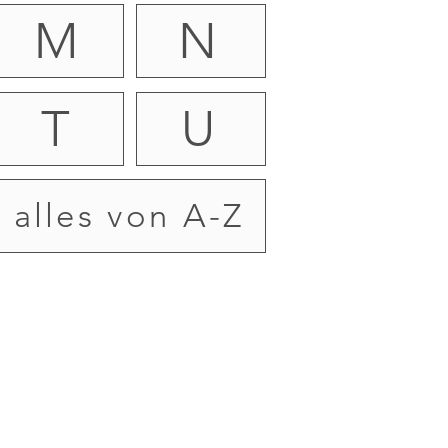
M
N
T
U
alles von A-Z
|
Datenschutz
|
Sitemap