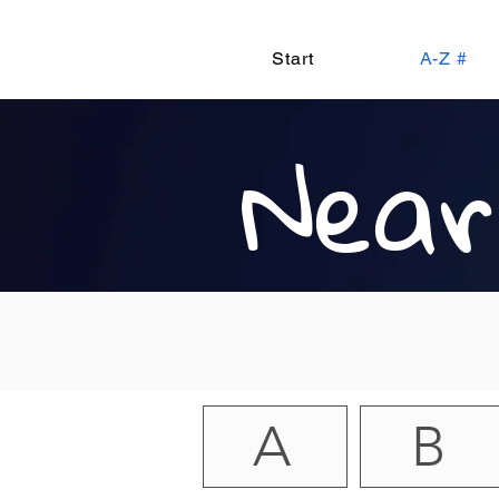
Start
A-Z #
Near
A
B