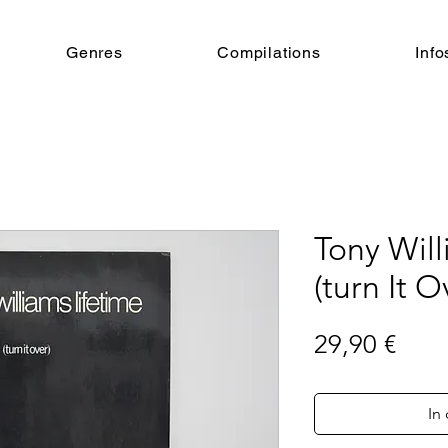
Genres
Compilations
Info
Tony Will
(turn It O
Prei
29,90 €
In