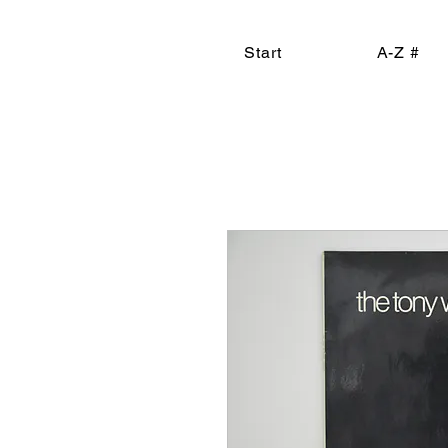
Start
A-Z #