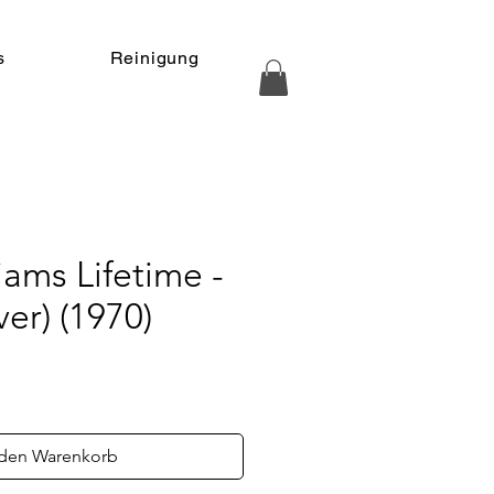
s
Reinigung
iams Lifetime -
ver) (1970)
s
 den Warenkorb