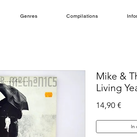
Genres
Compilations
Info
Mike & T
Living Ye
Prei
14,90 €
In