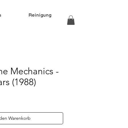
s
Reinigung
he Mechanics -
ars (1988)
s
 den Warenkorb