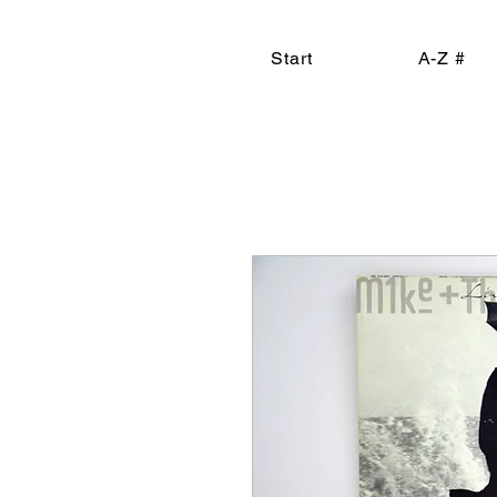
Start
A-Z #