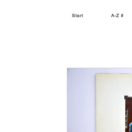
Start
A-Z #