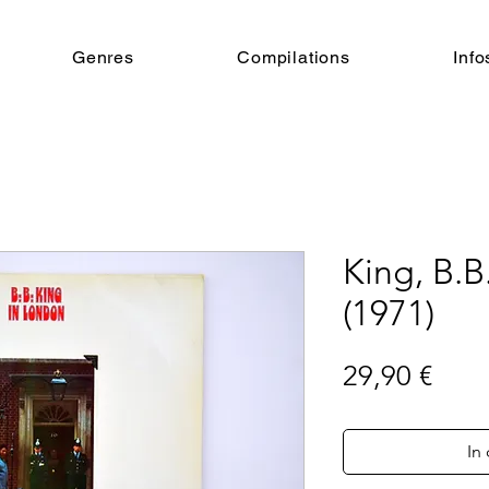
Genres
Compilations
Info
King, B.B
(1971)
Prei
29,90 €
In