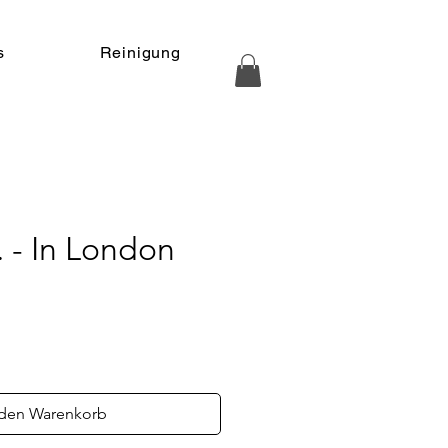
s
Reinigung
. - In London
s
 den Warenkorb