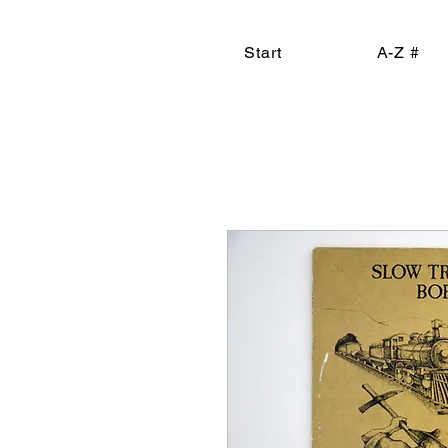
Start
A-Z #