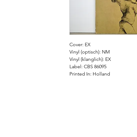
Cover: EX
Vinyl (optisch): NM
Vinyl (klanglich): EX
Label: CBS 86095
Printed In: Holland
Impressum
|
AGB
|
Wide