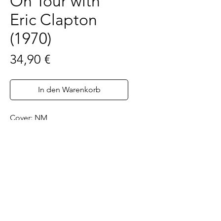
On Tour with
Eric Clapton
(1970)
Preis
34,90 €
In den Warenkorb
Cover: NM
Vinyl (optisch): NM
Vinyl (klanglich): NM
Label: Atlantic 2400013
Printed In: London
Impressum
|
AGB
|
Widerrufsbelehrung
|
Liefer- und