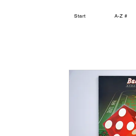
Start
A-Z #