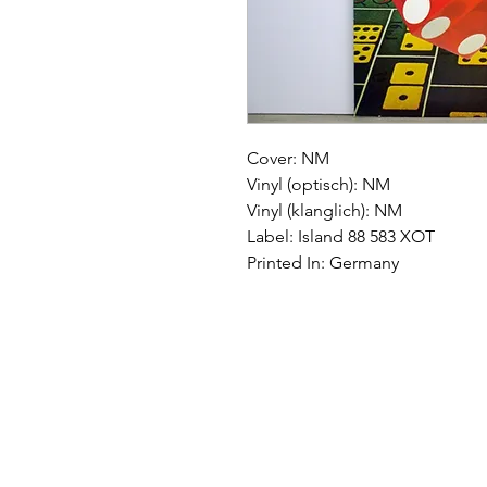
Cover: NM
Vinyl (optisch): NM
Vinyl (klanglich): NM
Label: Island 88 583 XOT
Printed In: Germany
Impressum
|
AGB
|
Wide