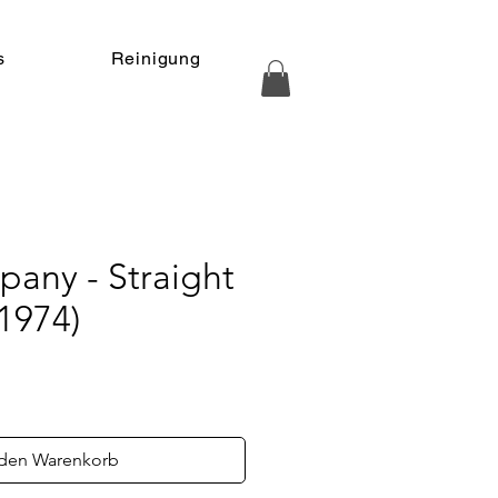
s
Reinigung
any - Straight
1974)
s
 den Warenkorb