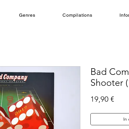
Genres
Compilations
Info
Bad Comp
Shooter (
Prei
19,90 €
In