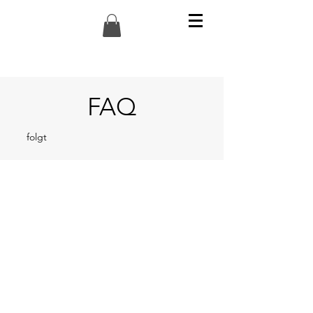
FAQ
folgt
Impressum
|
AGB
|
Widerrufsbelehrung
|
Liefer- und
Zahlungsbedingungen
|
Datenschutz
|
Sitemap